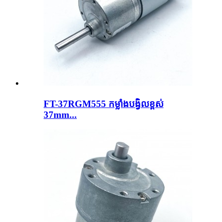
FT-37RGM555 កម្លាំងបង្វិលខ្ពស់
37mm...