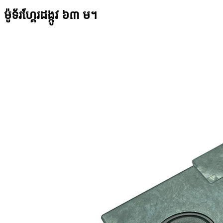
ម៉ូទ័រហ្គែរដង្កូវ ៦៣ ម។