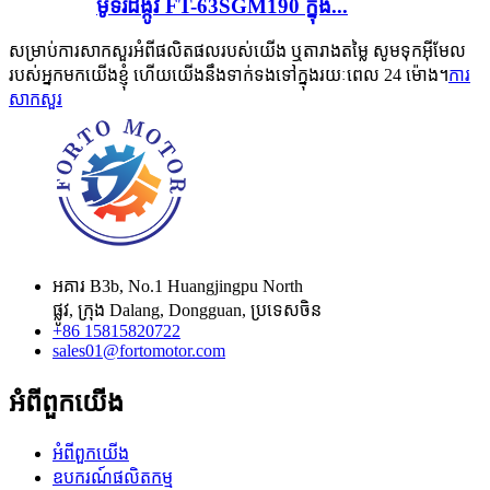
ម៉ូទ័រដង្កូវ FT-63SGM190 ក្នុង...
សម្រាប់ការសាកសួរអំពីផលិតផលរបស់យើង ឬតារាងតម្លៃ សូមទុកអ៊ីមែល
របស់អ្នកមកយើងខ្ញុំ ហើយយើងនឹងទាក់ទងទៅក្នុងរយៈពេល 24 ម៉ោង។
ការ
សាកសួរ
អគារ B3b, No.1 Huangjingpu North
ផ្លូវ, ក្រុង Dalang, Dongguan, ប្រទេសចិន
+86 15815820722
sales01@fortomotor.com
អំពីពួកយើង
អំពីពួកយើង
ឧបករណ៍ផលិតកម្ម