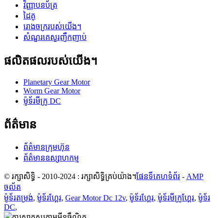
វិញ្ញាបនប័ត្រ
ដៃគូ
រោងចក្ររបស់យើង។
សំណួរគេសួរញឹកញាប់
ផលិតផលរបស់យើង។
Planetary Gear Motor
Worm Gear Motor
ម៉ូទ័រមីក្រូ DC
ព័ត៌មាន
ព័ត៌មានក្រុមហ៊ុន
ព័ត៌មានឧស្សាហកម្ម
© រក្សាសិទ្ធិ - 2010-2024 : រក្សាសិទ្ធិគ្រប់យ៉ាង។
ផែនទីគេហទំព័រ
-
AMP
ចល័ត
ម៉ូទ័រតម្រង់
,
ម៉ូទ័រហ្គែរ
,
Gear Motor Dc 12v
,
ម៉ូទ័រហ្គែរ
,
ម៉ូទ័រមីក្រូហ្គែរ
,
ម៉ូទ័រ
DC
,