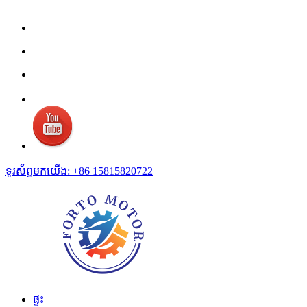
ទូរស័ព្ទមកយើង: +86 15815820722
ផ្ទះ