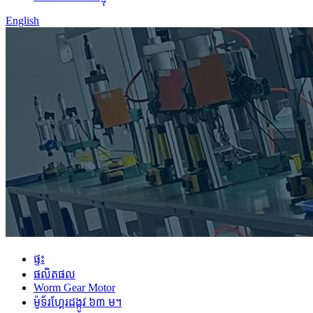
English
ផ្ទះ
ផលិតផល
Worm Gear Motor
ម៉ូទ័រហ្គែរដង្កូវ ៦៣ ម។