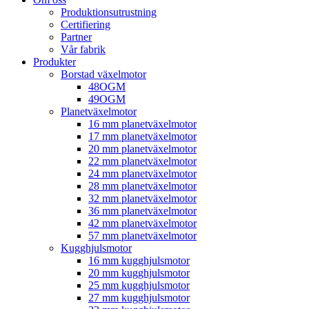
Produktionsutrustning
Certifiering
Partner
Vår fabrik
Produkter
Borstad växelmotor
48OGM
49OGM
Planetväxelmotor
16 mm planetväxelmotor
17 mm planetväxelmotor
20 mm planetväxelmotor
22 mm planetväxelmotor
24 mm planetväxelmotor
28 mm planetväxelmotor
32 mm planetväxelmotor
36 mm planetväxelmotor
42 mm planetväxelmotor
57 mm planetväxelmotor
Kugghjulsmotor
16 mm kugghjulsmotor
20 mm kugghjulsmotor
25 mm kugghjulsmotor
27 mm kugghjulsmotor