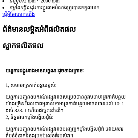
ល្បឿន៖
2 rpm ~ 2000 rpm
កម្លាំងបង្វិលជុំ៖
ការប្ដូរតាមបំណងត្រូវបានទទួលយក
ផ្ញើអ៊ីមែលមកយើង
ព័ត៌មានលម្អិតអំពីផលិតផល
ស្លាកផលិតផល
យន្តការដង្កូវនាងមានលក្ខណៈដូចខាងក្រោមៈ
1, សមាមាត្រកាត់បន្ថយខ្ពស់:
យន្តការបញ្ជូនឧបករណ៍ដង្កូវអាចសម្រេចបាននូវសមាមាត្រកាត់បន្ថយ
យ៉ាងច្រើន ដែលជាធម្មតាសមាមាត្រកាត់បន្ថយអាចឈានដល់ 10: 1
ដល់ 828: 1 ហើយដូច្នេះនៅលើ។
2, ទិន្នផលកម្លាំងបង្វិលជុំធំ:
យន្តការបញ្ជូនឧបករណ៍ដង្កូវអាចបញ្ចេញកម្លាំងបង្វិលជុំធំ ដោយសារ
តំបន់ទំនាក់ទំនងប្រអប់លេខធំរបស់វា។