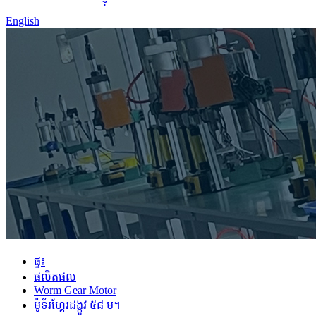
English
ផ្ទះ
ផលិតផល
Worm Gear Motor
ម៉ូទ័រហ្គែរដង្កូវ ៥៨ ម។