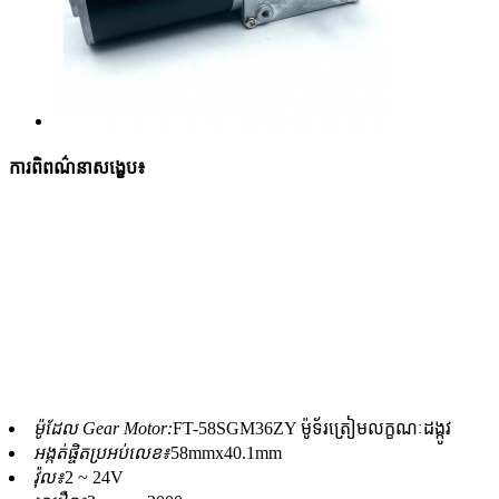
ការពិពណ៌នាសង្ខេប៖
ម៉ូដែល Gear Motor:
FT-58SGM36ZY ម៉ូទ័រត្រៀមលក្ខណៈដង្កូវ
អង្កត់ផ្ចិតប្រអប់លេខ៖
58mmx40.1mm
វ៉ុល៖
2 ~ 24V