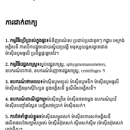
ការដាក់ពាក្យ
1. កម្មវិធីប្រើប្រាស់ក្នុងផ្ទះ៖
ទំនិញពណ៌ស ប្រដាប់ប្រដាតូចៗ កង្ហារ អេក្រង់
អគ្គិសនី ការបើកបង្អួចដោយស្វ័យប្រវត្តិ មនុស្សយន្តសម្អាតជាន់
ម៉ាស៊ីនបូមធូលី ប្រព័ន្ធផ្ទះឆ្លាតវៃ។
2. កម្មវិធីវេជ្ជសាស្រ្ត៖
ស្នប់វេជ្ជសាស្រ្ត, sphygmomanometers,
ឧបករណ៍វះកាត់, ឧបករណ៍រំញោចវេជ្ជសាស្រ្ត, centrifuges ។
3. ឧបករណ៍ថាមពល៖
ម៉ាស៊ីនបូមខ្យល់ ម៉ាស៊ីនបូមទឹក ម៉ាស៊ីនបូមធូលី
ម៉ាស៊ីនភ្លើងអុកស៊ីហ្សែន ខួងអគ្គិសនី ទួណឺវីសអគ្គិសនី។
4. ឧបករណ៍ពាណិជ្ជកម្ម៖
ម៉ាស៊ីនព្រីន ម៉ាស៊ីនថតចម្លង ឧបករណ៍រុះរើ
ម៉ាស៊ីនបញ្ចាំងស្កែន បញ្ជីសាច់ប្រាក់ ម៉ាស៊ីនលក់។
5. ការថែទាំផ្ទាល់ខ្លួន៖
ម៉ាស៊ីនសម្ងួតសក់ ម៉ាស៊ីនកោរសក់អគ្គិសនី
ផលិតផលថែរក្សាសម្រស់ ម៉ាស៊ីនអ៊ុតសក់ ស្ទីមសក់ស្ទីម (ម៉ាស៊ីនអ៊ុតសក់
ត្រង់ទឹក)។