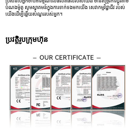
ប្រសិនបើអ្នកចាប់អារម្មណ៍លើផលិតផលរបស់យើង មានតម្រូវការប្ដូរតាម
បំណងម៉ូតូ សូមស្វាគមន៍ក្នុងការទាក់ទងមកយើង សេវាកម្មវិជ្ជាជីវៈរបស់
យើងដើម្បីឆ្លើយសំណួររបស់អ្នក។
ប្រវត្តិរូបក្រុមហ៊ុន