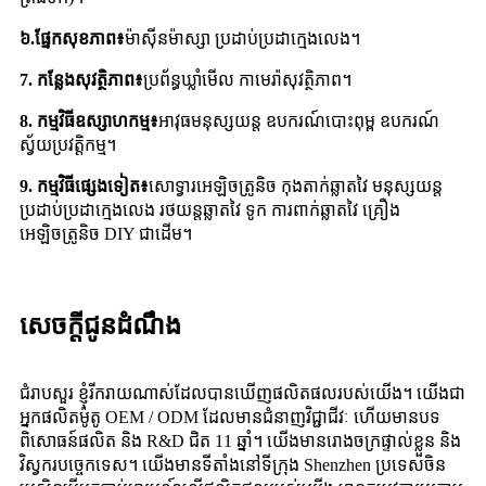
៦.ផ្នែកសុខភាព៖
ម៉ាស៊ីនម៉ាស្សា ប្រដាប់ប្រដាក្មេងលេង។
7. កន្លែងសុវត្ថិភាព៖
ប្រព័ន្ធឃ្លាំមើល កាមេរ៉ាសុវត្ថិភាព។
8. កម្មវិធីឧស្សាហកម្ម៖
អាវុធមនុស្សយន្ត ឧបករណ៍បោះពុម្ព ឧបករណ៍
ស្វ័យប្រវត្តិកម្ម។
9. កម្មវិធីផ្សេងទៀត៖
សោទ្វារអេឡិចត្រូនិច កុងតាក់ឆ្លាតវៃ មនុស្សយន្ត
ប្រដាប់ប្រដាក្មេងលេង រថយន្តឆ្លាតវៃ ទូក ការពាក់ឆ្លាតវៃ គ្រឿង
អេឡិចត្រូនិច DIY ជាដើម។
សេចក្តីជូនដំណឹង
ជំរាបសួរ ខ្ញុំរីករាយណាស់ដែលបានឃើញផលិតផលរបស់យើង។ យើងជា
អ្នកផលិតម៉ូតូ OEM / ODM ដែលមានជំនាញវិជ្ជាជីវៈ ហើយមានបទ
ពិសោធន៍ផលិត និង R&D ជិត 11 ឆ្នាំ។ យើងមានរោងចក្រផ្ទាល់ខ្លួន និង
វិស្វករបច្ចេកទេស។ យើងមានទីតាំងនៅទីក្រុង Shenzhen ប្រទេសចិន