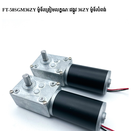
FT-58SGM36ZY ម៉ូទ័រត្រៀមលក្ខណៈដង្កូវ 36ZY ម៉ូទ័របំពង់