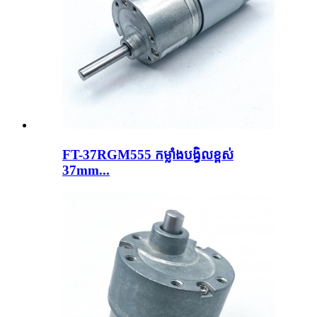
FT-37RGM555 កម្លាំងបង្វិលខ្ពស់
37mm...