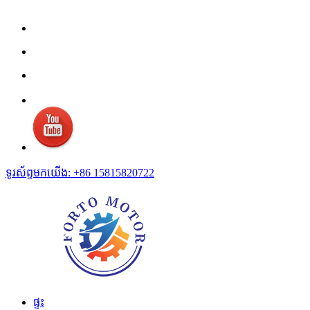
ទូរស័ព្ទមកយើង: +86 15815820722
ផ្ទះ