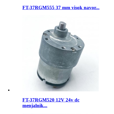
FT-37RGM555 37 mm visok navor...
FT-37RGM520 12V 24v dc
menjalnik...