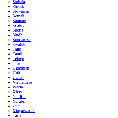
Sinhala
Slovak
Slovenian
Somali
Samoan
Scots Gaelic
Shona
Sindhi
Sundanese
Swahili
Tajik
Tamil
Telugu
Thai
Ukrainian
Urdu
Uzbek
Vietnamese
Welsh
Xhosa
Yiddish
Yoruba
Zulu
Kinyarwanda
Tatar