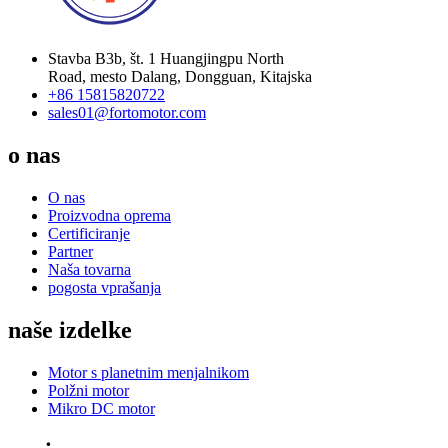
Stavba B3b, št. 1 Huangjingpu North
Road, mesto Dalang, Dongguan, Kitajska
+86 15815820722
sales01@fortomotor.com
o nas
O nas
Proizvodna oprema
Certificiranje
Partner
Naša tovarna
pogosta vprašanja
naše izdelke
Motor s planetnim menjalnikom
Polžni motor
Mikro DC motor