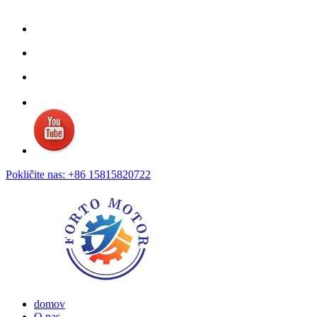
Pokličite nas: +86 15815820722
domov
O nas