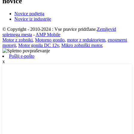
novice
Novice podjetja
Novice iz industrije
© Copyright - 2010-2024 : Vse pravice pridržane.
Zemljevid
spletnega mesta
-
AMP Mobile
Motor z zobniki
,
Motorno gonilo
,
motor z reduktorjem
,
enosmerni
motorji
,
Motor gonila DC 12v
,
Mikro zobniški motor
,
Pošlji e-pošto
x