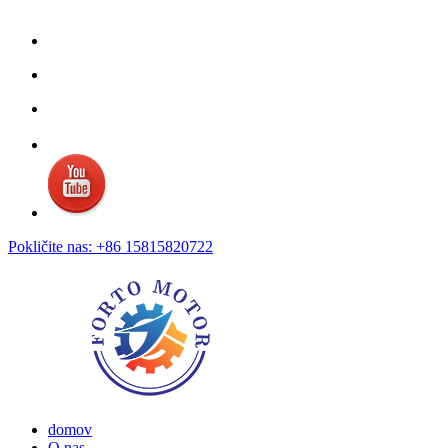
Pokličite nas: +86 15815820722
domov
O nas