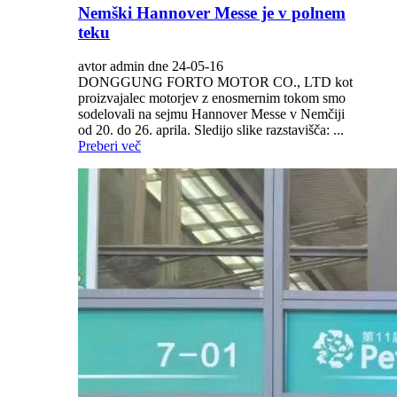
Nemški Hannover Messe je v polnem
teku
avtor admin dne 24-05-16
DONGGUNG FORTO MOTOR CO., LTD kot
proizvajalec motorjev z enosmernim tokom smo
sodelovali na sejmu Hannover Messe v Nemčiji
od 20. do 26. aprila. Sledijo slike razstavišča: ...
Preberi več