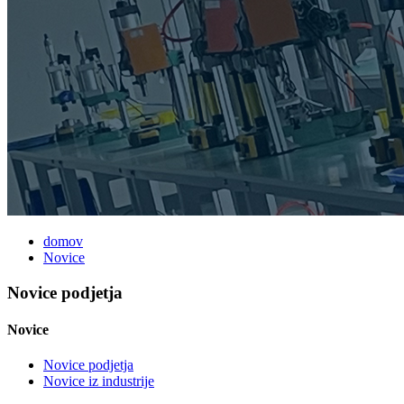
domov
Novice
Novice podjetja
Novice
Novice podjetja
Novice iz industrije