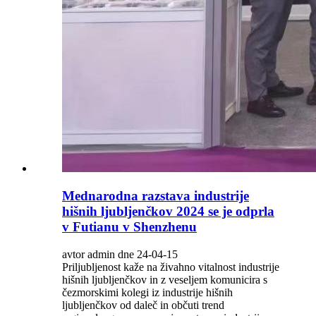
Mednarodna razstava industrije
hišnih ljubljenčkov 2024 se je odprla
v Futianu v Shenzhenu
avtor admin dne 24-04-15
Priljubljenost kaže na živahno vitalnost industrije
hišnih ljubljenčkov in z veseljem komunicira s
čezmorskimi kolegi iz industrije hišnih
ljubljenčkov od daleč in občuti trend