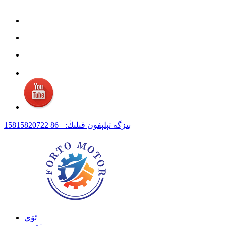
بىزگە تېلېفون قىلىڭ: +86 15815820722
ئۆي