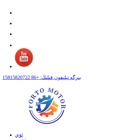
بىزگە تېلېفون قىلىڭ: +86 15815820722
ئۆي