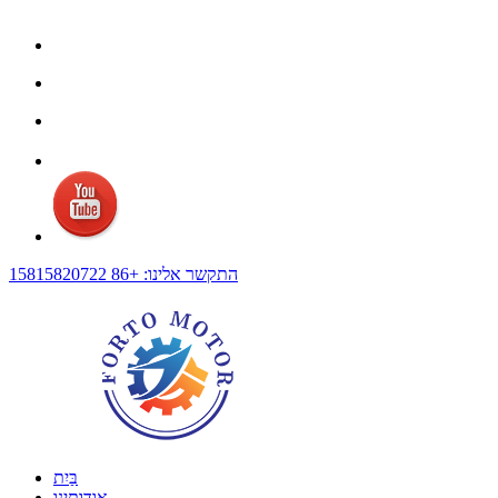
התקשר אלינו: +86 15815820722
בַּיִת
אודותינו