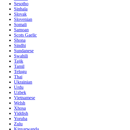
Sesotho
Sinhala
Slovak
Slovenian
Somali
Samoan
Scots Gaelic
Shona
Sindhi
Sundanese
Swahili
Tajik
Tamil
Telugu
Thai
Ukrainian
Urdu
Uzbek
Vietnamese
Welsh
Xhosa
Yiddish
Yoruba
Zulu
Kinyarwanda