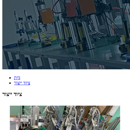
בַּיִת
ציוד ייצור
ציוד ייצור