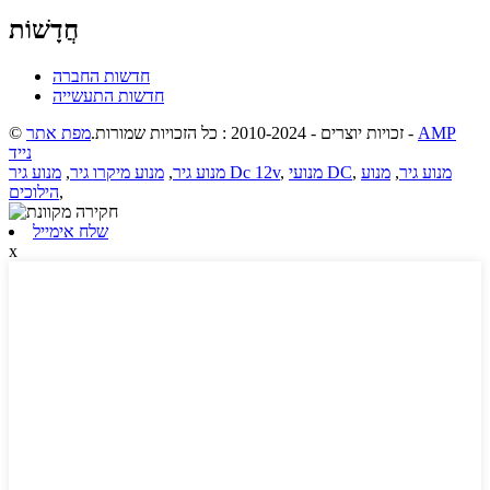
חֲדָשׁוֹת
חדשות החברה
חדשות התעשייה
AMP
-
© זכויות יוצרים - 2010-2024 : כל הזכויות שמורות.
מפת אתר
נייד
מנוע גיר
,
מנוע
,
מנועי DC
,
מנוע גיר Dc 12v
מנוע גיר
,
מנוע מיקרו גיר
,
,
הילוכים
שלח אימייל
x