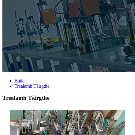
Baile
Trealamh Táirgthe
Trealamh Táirgthe