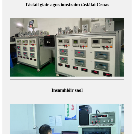
Tástáil giair agus ionstraim tástálaí Cruas
Insamhlóir saol