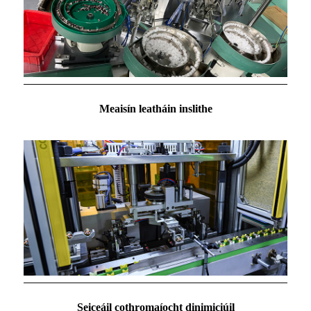
Meaisín leatháin inslithe
Seiceáil cothromaíocht dinimiciúil