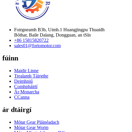
Foirgneamh B3b, Uimh.1 Huangjingpu Thuaidh
Bóthar, Baile Dalang, Dongguan, an tSín
+86 15815820722
sales01@fortomotor.com
fúinn
Maidir Linne
Trealamh Táirgthe
Deimhniú
Comhpháirtí
Ár Monarcha
CCanna
ár dtáirgí
Mótar Gear Pláinéadach
Mótar Gear Worm