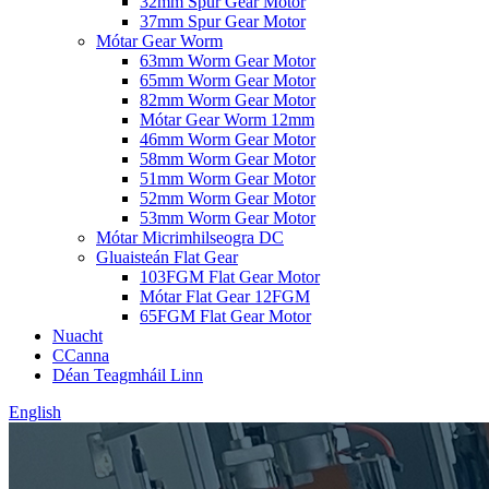
32mm Spur Gear Motor
37mm Spur Gear Motor
Mótar Gear Worm
63mm Worm Gear Motor
65mm Worm Gear Motor
82mm Worm Gear Motor
Mótar Gear Worm 12mm
46mm Worm Gear Motor
58mm Worm Gear Motor
51mm Worm Gear Motor
52mm Worm Gear Motor
53mm Worm Gear Motor
Mótar Micrimhilseogra DC
Gluaisteán Flat Gear
103FGM Flat Gear Motor
Mótar Flat Gear 12FGM
65FGM Flat Gear Motor
Nuacht
CCanna
Déan Teagmháil Linn
English