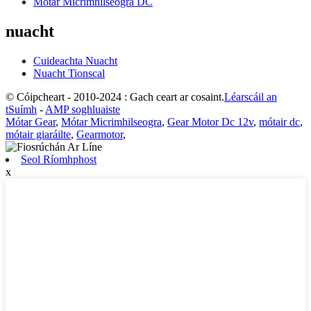
Mótar Micrimhilseogra DC
nuacht
Cuideachta Nuacht
Nuacht Tionscal
© Cóipcheart - 2010-2024 : Gach ceart ar cosaint.
Léarscáil an
tSuímh
-
AMP soghluaiste
Mótar Gear
,
Mótar Micrimhilseogra
,
Gear Motor Dc 12v
,
mótair dc
,
mótair giaráilte
,
Gearmotor
,
Seol Ríomhphost
x