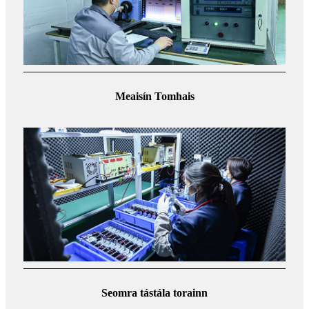
Meaisín Tomhais
Seomra tástála torainn