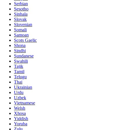
Serbian
Sesotho
Sinhala
Slovak
Slovenian
Somali
Samoan
Scots Gaelic
Shona
Sindhi
Sundanese
Swahili
Tajik
Tamil
Telugu
Thai
Ukrainian
Urdu
Uzbek
Vietnamese
Welsh
Xhosa
Yiddish
Yoruba
Zulu