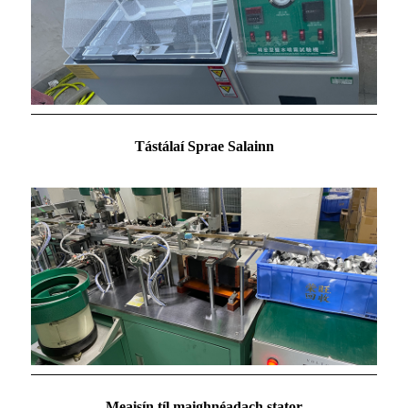
Tástálaí Sprae Salainn
Meaisín tíl maighnéadach stator