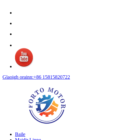
Glaoigh orainn:+86 15815820722
Baile
Maidir Linne