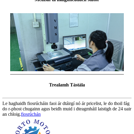
Trealamh Tástála
Le haghaidh fiosrúcháin faoi ár dtáirgí nó ár pricelist, le do thoil fág
do r-phost chugainn agus beidh muid i dteagmháil laistigh de 24 uair
an chloig.
fiosrúchán