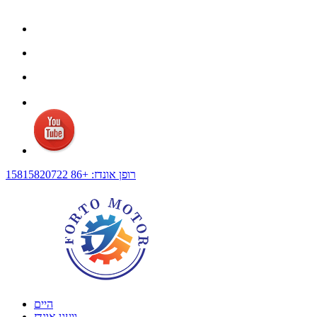
רופן אונדז: +86 15815820722
היים
וועגן אונדז