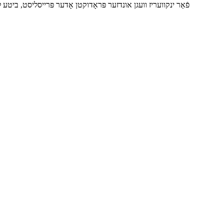
פֿאַר ינקוועריז וועגן אונדזער פּראָדוקטן אָדער פּרייסליסט, ביטע לאָזן 