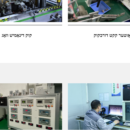
ָוטער קקט דורכקוק
קוק דינאַמיש וואָג