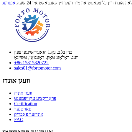
אונדז דיין בליצפּאָסט און מיר וועלן זיין קאָנטאַקט אין 24 שעה.
אָנפרעג
בנין ב3ב, נאָ.1 הואַנגדזשינגפּו צפון
וועג, דאַלאַנג טאַון, דאָנגגואַן, טשיינאַ
+86 15815820722
sales01@fortomotor.com
וועגן אונדז
וועגן אונדז
פּראָדוקציע עקוויפּמענט
Certification
פּאַרטנער
אונדזער פאַבריק
FAQ
אונדזער פּראָדוקטן