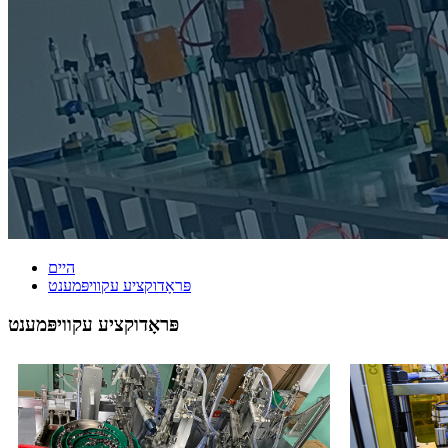
היים
פּראָדוקציע עקוויפּמענט
פּראָדוקציע עקוויפּמענט