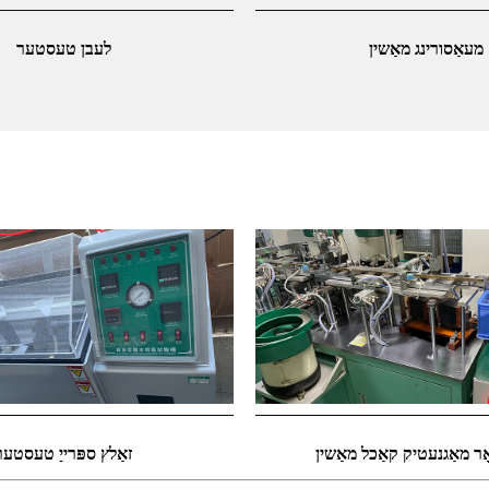
מעאַסורינג מאַשין
לעבן טעסטער
ר מאַגנעטיק קאַכל מאַשין
זאַלץ ספּרייַ טעסטער