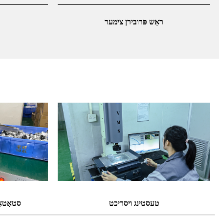
ראַש פּרובירן צימער
טעסטינג ויסריכט
סטאַטאָ