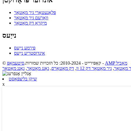
פּלאַנעטאַרי גיר מאָטאָר
וואָרעם גיר מאָטאָר
מיקראָ דק מאָטאָר
נייַעס
פירמע נייַעס
אינדוסטריע נייַעס
AMP מאָביל
-
© קאַפּירייט - 2010-2024: כל הזכויות שמורות.
סיטעמאַפּ
ר מאָטאָר
,
גיר מאָטאָר דק 12 וו
,
דק מאָטאָרס
,
גאַנג מאָטאָר
,
גאַנג מאָטאָר
שיקן בליצפּאָסט
x