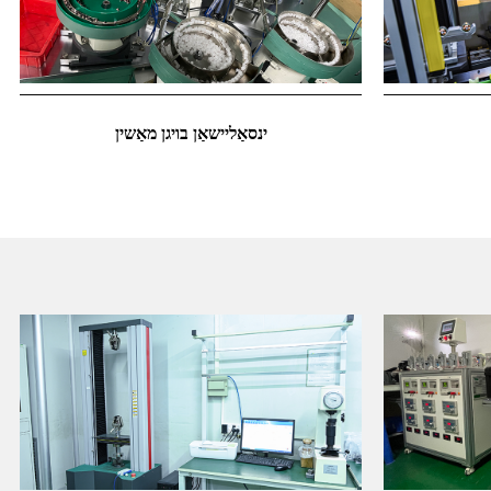
ינסאַליישאַן בויגן מאַשין