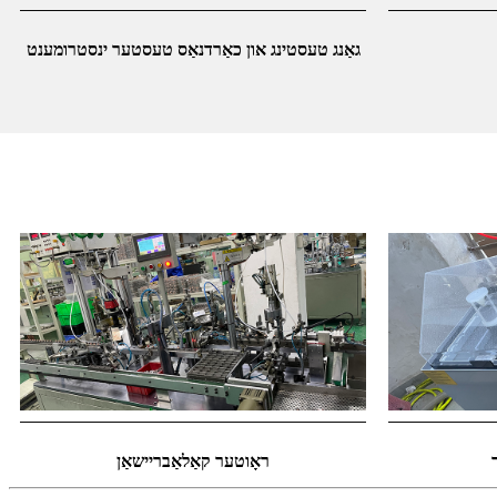
גאַנג טעסטינג און כאַרדנאַס טעסטער ינסטרומענט
ראָוטער קאַלאַבריישאַן