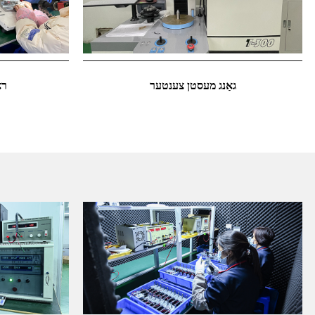
גאַנג מעסטן צענטער
רא