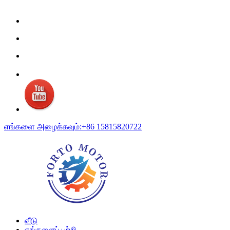
எங்களை அழைக்கவும்:+86 15815820722
வீடு
எங்களைப் பற்றி