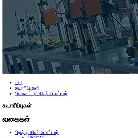
வீடு
தயாரிப்புகள்
பிளானட்டரி கியர் மோட்டார்
தயாரிப்புகள்
வகைகள்
பிரஷ்டு கியர் மோட்டார்
48OGM