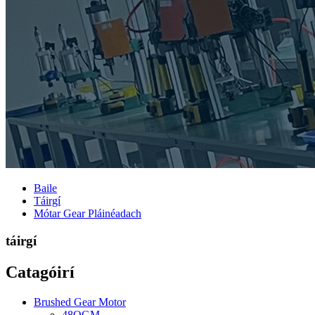
Baile
Táirgí
Mótar Gear Pláinéadach
táirgí
Catagóirí
Brushed Gear Motor
48OGM