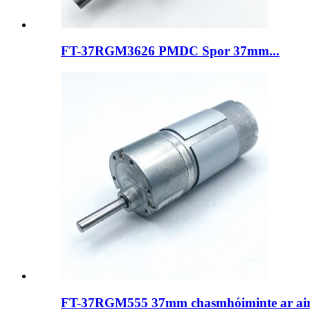
FT-37RGM3626 PMDC Spor 37mm...
FT-37RGM555 37mm chasmhóiminte ar aird