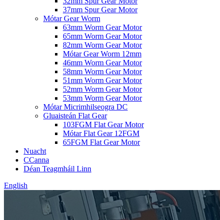
32mm Spur Gear Motor
37mm Spur Gear Motor
Mótar Gear Worm
63mm Worm Gear Motor
65mm Worm Gear Motor
82mm Worm Gear Motor
Mótar Gear Worm 12mm
46mm Worm Gear Motor
58mm Worm Gear Motor
51mm Worm Gear Motor
52mm Worm Gear Motor
53mm Worm Gear Motor
Mótar Micrimhilseogra DC
Gluaisteán Flat Gear
103FGM Flat Gear Motor
Mótar Flat Gear 12FGM
65FGM Flat Gear Motor
Nuacht
CCanna
Déan Teagmháil Linn
English