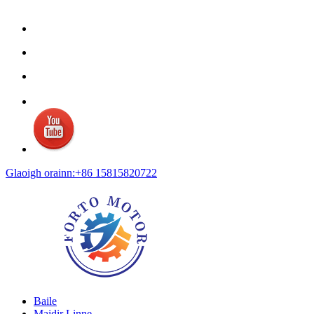
Glaoigh orainn:+86 15815820722
Baile
Maidir Linne