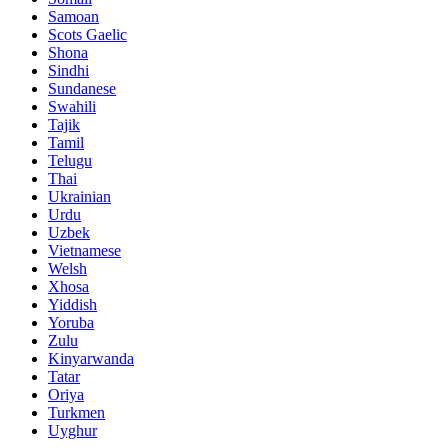
Samoan
Scots Gaelic
Shona
Sindhi
Sundanese
Swahili
Tajik
Tamil
Telugu
Thai
Ukrainian
Urdu
Uzbek
Vietnamese
Welsh
Xhosa
Yiddish
Yoruba
Zulu
Kinyarwanda
Tatar
Oriya
Turkmen
Uyghur