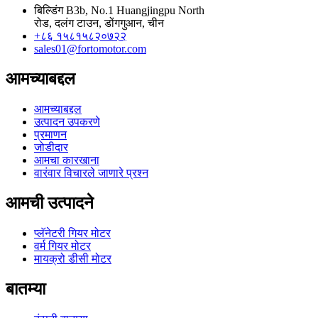
बिल्डिंग B3b, No.1 Huangjingpu North
रोड, दलंग टाउन, डोंगगुआन, चीन
+८६ १५८१५८२०७२२
sales01@fortomotor.com
आमच्याबद्दल
आमच्याबद्दल
उत्पादन उपकरणे
प्रमाणन
जोडीदार
आमचा कारखाना
वारंवार विचारले जाणारे प्रश्न
आमची उत्पादने
प्लॅनेटरी गियर मोटर
वर्म गियर मोटर
मायक्रो डीसी मोटर
बातम्या