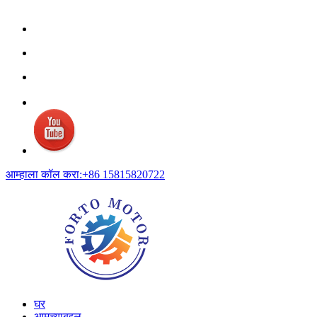
आम्हाला कॉल करा:+86 15815820722
घर
आमच्याबद्दल