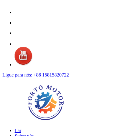
Ligue para nós: +86 15815820722
Lar
Sobre nós