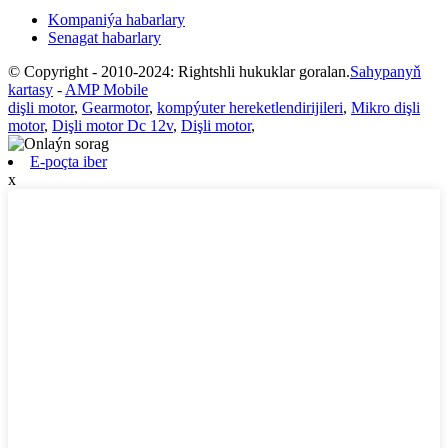
Kompaniýa habarlary
Senagat habarlary
© Copyright - 2010-2024: Rightshli hukuklar goralan.
Sahypanyň
kartasy
-
AMP Mobile
dişli motor
,
Gearmotor
,
kompýuter hereketlendirijileri
,
Mikro dişli
motor
,
Dişli motor Dc 12v
,
Dişli motor
,
E-poçta iber
x