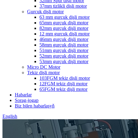
32mm Spur dişli motor
37mm tizlikli dişli motor
Gurçuk dişli motor
63 mm gurçuk dişli motor
65mm gurçuk dişli motor
82mm gurçuk dişli motor
12 mm gurçuk dişli motor
46mm gurçuk dişli motor
58mm gurçuk dişli motor
51mm gurçuk dişli motor
52mm gurçuk dişli motor
53mm gurçuk dişli motor
Micro DC Motor
Tekiz dişli motor
103FGM tekiz dişli motor
12FGM tekiz dişli motor
65FGM tekiz dişli motor
Habarlar
Sorag-jogap
Biz bilen habarlaşyň
English