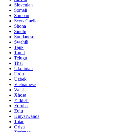
Slovenian
Somali
Samoan
Scots Gaelic
Shona
Sindhi
Sundanese
Swahili
Tajik
Tamil
Telugu
Thai
Ukrainian
Urdu
Uzbek
Vietnamese
Welsh
Xhosa
Yiddish
Yoruba
Zulu
Kinyarwanda
Tatar
Oriya