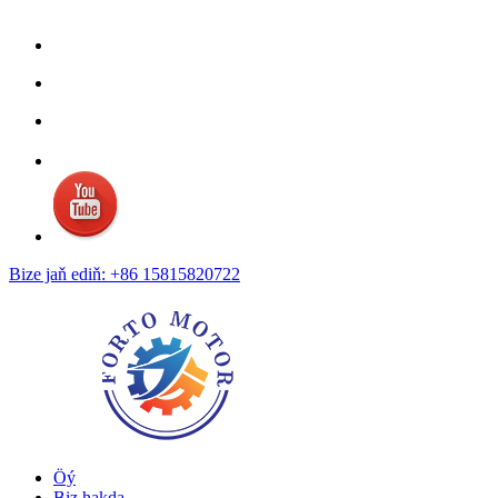
Bize jaň ediň: +86 15815820722
Öý
Biz hakda