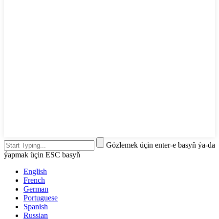
Gözlemek üçin enter-e basyň ýa-da
ýapmak üçin ESC basyň
English
French
German
Portuguese
Spanish
Russian