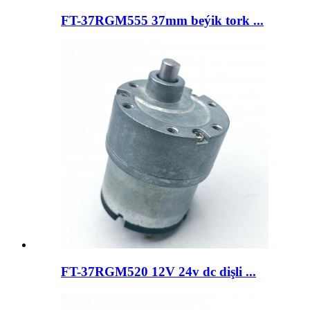
FT-37RGM555 37mm beýik tork ...
FT-37RGM520 12V 24v dc dişli ...