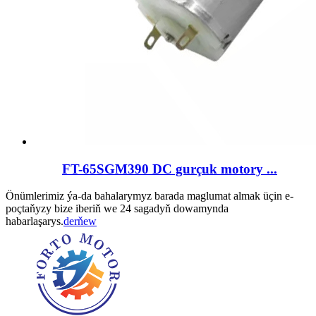
FT-65SGM390 DC gurçuk motory ...
Önümlerimiz ýa-da bahalarymyz barada maglumat almak üçin e-
poçtaňyzy bize iberiň we 24 sagadyň dowamynda
habarlaşarys.
derňew