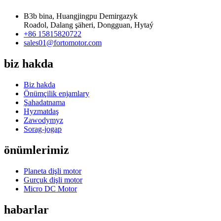
B3b bina, Huangjingpu Demirgazyk
Roadol, Dalang şäheri, Dongguan, Hytaý
+86 15815820722
sales01@fortomotor.com
biz hakda
Biz hakda
Önümçilik enjamlary
Şahadatnama
Hyzmatdaş
Zawodymyz
Sorag-jogap
önümlerimiz
Planeta dişli motor
Gurçuk dişli motor
Micro DC Motor
habarlar