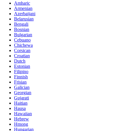
Amharic
Armenian
Azerbaijani
Belarusian
Bengali
Bosnian
Bulgarian
Cebuano
Chichewa
Corsican
Croatian
Dutch
Estonian
Filipino
Finnish
Frisian
Galician
Georgian
Gujarati
Haitian
Hausa
Hawaiian
Hebrew
Hmong
Hungarian