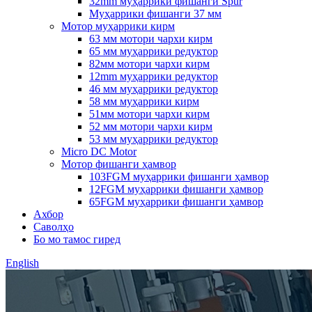
32mm муҳаррики фишанги Spur
Муҳаррики фишанги 37 мм
Мотор муҳаррики кирм
63 мм мотори чархи кирм
65 мм муҳаррики редуктор
82мм мотори чархи кирм
12mm муҳаррики редуктор
46 мм муҳаррики редуктор
58 мм муҳаррики кирм
51мм мотори чархи кирм
52 мм мотори чархи кирм
53 мм муҳаррики редуктор
Micro DC Motor
Мотор фишанги ҳамвор
103FGM муҳаррики фишанги ҳамвор
12FGM муҳаррики фишанги ҳамвор
65FGM муҳаррики фишанги ҳамвор
Ахбор
Саволҳо
Бо мо тамос гиред
English