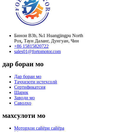
Бинои B3b, №1 Huangjingpu North
Роҳ, Таун Даланг, Дунгуан, Чин
+86 15815820722
sales01@fortomotor.com
дар бораи мо
Дар бораи мо
Таҷҳизоти истеҳсолӣ
Сертификатсия
Шарик
Заводи мо
Саволҳо
махсулоти мо
Моторҳои сайёри сайёра