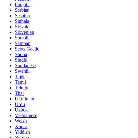
Punjabi
Serbian
Sesotho
Sinhala
Slovak
Slovenian
Somali
Samoan
Scots Gaelic
Shona
Sindhi
Sundanese
Swahili
Tajik
Tamil
Telugu
Thai
Ukrainian
Urdu
Uzbek
Vietnamese
Welsh
Xhosa
Yiddish
Yoruba