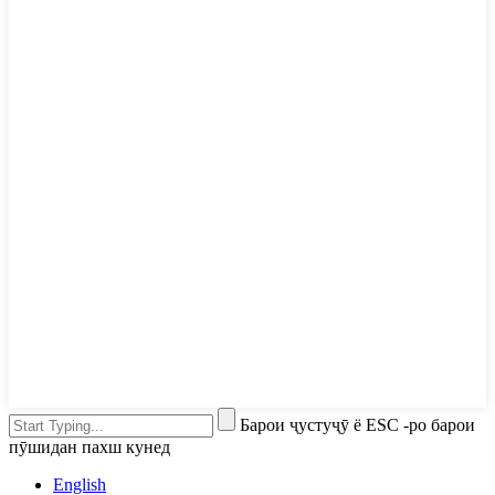
Барои ҷустуҷӯ ё ESC -ро барои
пӯшидан пахш кунед
English