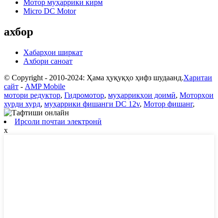
Мотор муҳаррики кирм
Micro DC Motor
ахбор
Хабарҳои ширкат
Ахбори саноат
© Copyright - 2010-2024: Ҳама ҳуқуқҳо ҳифз шудаанд.
Харитаи
сайт
-
AMP Mobile
мотори редуктор
,
Гидромотор
,
муҳаррикҳои доимӣ
,
Моторҳои
хурди хурд
,
муҳаррики фишанги DC 12v
,
Мотор фишанг
,
Ирсоли почтаи электронӣ
x