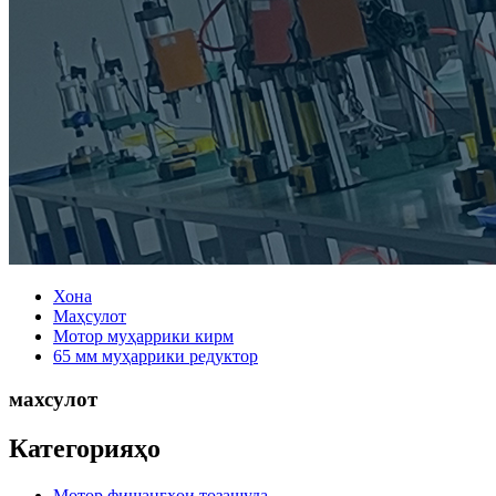
Хона
Маҳсулот
Мотор муҳаррики кирм
65 мм муҳаррики редуктор
махсулот
Категорияҳо
Мотор фишангҳои тозашуда