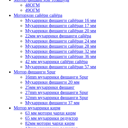
48ОГМ
49ОГМ
Моторҳои сайёри сайёра
Муҳаррики фишанги сайёраи 16 мм
Муҳаррики фишанги сайёраи 17 мм
Муҳаррики фишанги сайёраи 20 мм
22мм муҳаррики фишанги сайёра
Муҳаррики фишанги сайёраи 24 мм
Муҳаррики фишанги сайёраи 28 мм
Муҳаррики фишанги сайёраи 32 мм
Муҳаррики фишанги сайёраи 36 мм
42 мм муҳаррики сайёри сайёра
Муҳаррики фишанги сайёраи 57 мм
Мотор фишанги Spur
16mm муҳаррики фишанги Spur
Муҳаррики фишанги 20 мм
25мм муҳаррики фишанг
27mm муҳаррики фишанги Spur
32mm муҳаррики фишанги Spur
Муҳаррики фишанги 37 мм
Мотор муҳаррики кирм
63 мм мотори чархи кирм
65 мм муҳаррики редуктор
82мм мотори чархи кирм