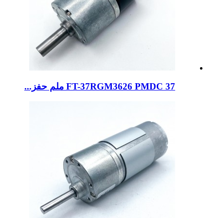
FT-37RGM3626 PMDC 37 ملم حفز...