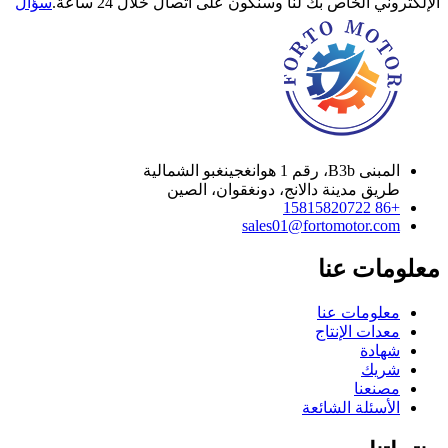
الإلكتروني الخاص بك لنا وسنكون على اتصال خلال 24 ساعة.
سؤال
المبنى B3b، رقم 1 هوانغجينغبو الشمالية
طريق مدينة دالانج، دونغقوان، الصين
+86 15815820722
sales01@fortomotor.com
معلومات عنا
معلومات عنا
معدات الإنتاج
شهادة
شريك
مصنعنا
الأسئلة الشائعة