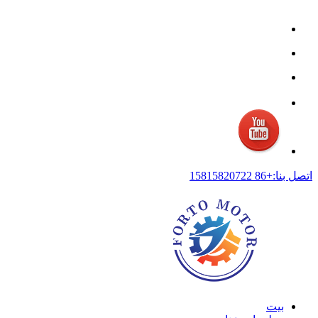
اتصل بنا:+86 15815820722
بيت