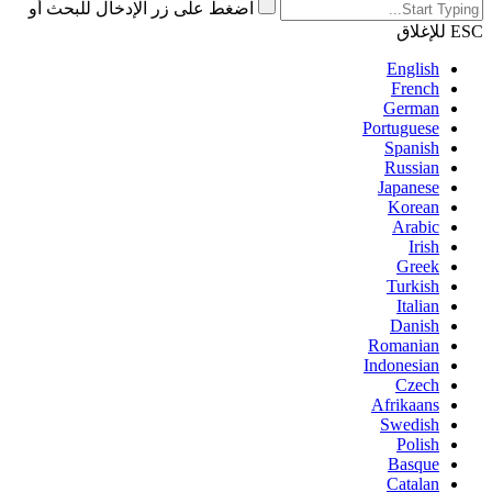
اضغط على زر الإدخال للبحث أو
ESC للإغلاق
English
French
German
Portuguese
Spanish
Russian
Japanese
Korean
Arabic
Irish
Greek
Turkish
Italian
Danish
Romanian
Indonesian
Czech
Afrikaans
Swedish
Polish
Basque
Catalan