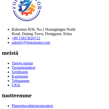
Rakennus B3b, No.1 Huangjingpu North
Road, Dalang Town, Dongguan, Kiina
+86 15815820722
sales01@fortomotor.com
meistä
Tietoja meistä
Tuotantolaitteet
Sertifiointi
Kumppani
Tehtaamme
UKK
tuotteemme
Planeettavaihteistomoottori