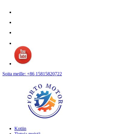
Soita meille: +86 15815820722
Kotiin
Tietoja meistä