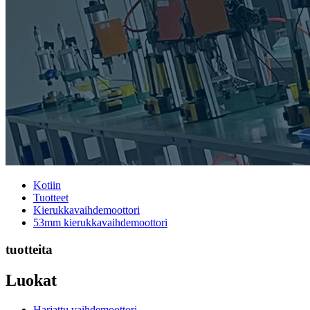
Kotiin
Tuotteet
Kierukkavaihdemoottori
53mm kierukkavaihdemoottori
tuotteita
Luokat
Harjattu vaihdemoottori