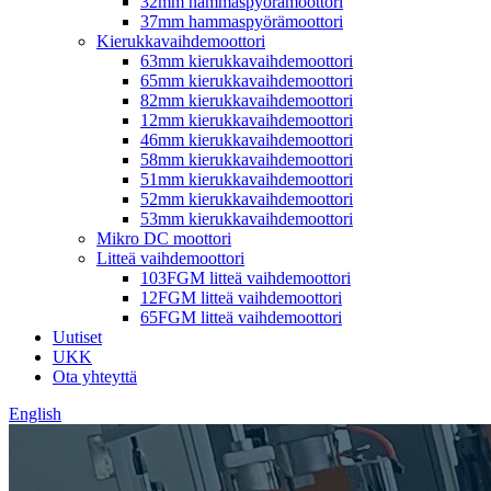
32mm hammaspyörämoottori
37mm hammaspyörämoottori
Kierukkavaihdemoottori
63mm kierukkavaihdemoottori
65mm kierukkavaihdemoottori
82mm kierukkavaihdemoottori
12mm kierukkavaihdemoottori
46mm kierukkavaihdemoottori
58mm kierukkavaihdemoottori
51mm kierukkavaihdemoottori
52mm kierukkavaihdemoottori
53mm kierukkavaihdemoottori
Mikro DC moottori
Litteä vaihdemoottori
103FGM litteä vaihdemoottori
12FGM litteä vaihdemoottori
65FGM litteä vaihdemoottori
Uutiset
UKK
Ota yhteyttä
English