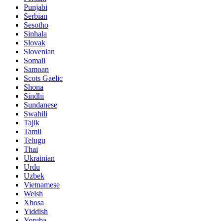
Punjabi
Serbian
Sesotho
Sinhala
Slovak
Slovenian
Somali
Samoan
Scots Gaelic
Shona
Sindhi
Sundanese
Swahili
Tajik
Tamil
Telugu
Thai
Ukrainian
Urdu
Uzbek
Vietnamese
Welsh
Xhosa
Yiddish
Yoruba