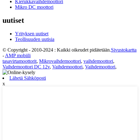
Kierukkavaihdemoottori
Mikro DC moottori
uutiset
Yrityksen uutiset
Teollisuuden uutisia
© Copyright - 2010-2024 : Kaikki oikeudet pidätetään.
Sivustokartta
-
AMP mobiili
tasavirtamoottorit
,
Mikrovaihdemoottori
,
vaihdemoottori
,
Vaihdemoottori DC 12v
,
Vaihdemoottori
,
Vaihdemoottori
,
Lähetä Sähköposti
x