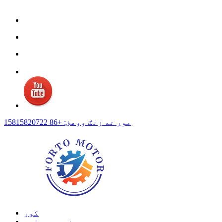
موږ ته زنګ ووهئ: +86 15815820722
کور
زموږ په اړه