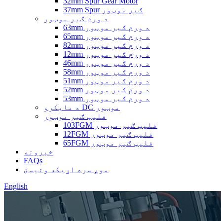
32mm Spur Gear Motor
37mm Spur ګیر موټور
د ورم ګیر موټور
63mm د ورم ګیر موټور
65mm د ورم ګیر موټور
82mm د ورم ګیر موټور
12mm د ورم ګیر موټور
46mm د ورم ګیر موټور
58mm د ورم ګیر موټور
51mm د ورم ګیر موټور
52mm د ورم ګیر موټور
53mm د ورم ګیر موټور
د مایکرو DC موټور
فلیټ ګیر موټور
103FGM فلیټ ګیر موټور
12FGM فلیټ ګیر موټور
65FGM فلیټ ګیر موټور
خبرونه
FAQs
موږ سره اړیکه ونیسئ
English