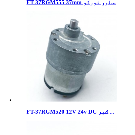
FT-37RGM555 37mm لوړ تورکو...
FT-37RGM520 12V 24v DC ګیر ...