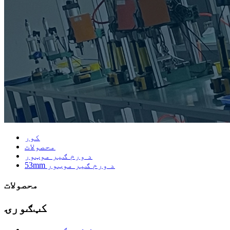
کور
محصولات
د ورم ګیر موټور
53mm د ورم ګیر موټور
محصولات
کټګورۍ
برش شوي ګیر موټور