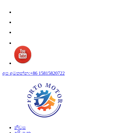
අප අමතන්න:+86 15815820722
නිවස
අපි ගැන