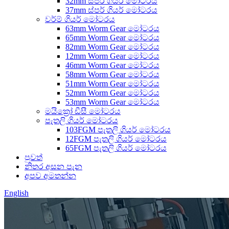
32mm ස්පර් ගියර් මෝටරය
37mm ස්පර් ගියර් මෝටරය
වර්ම් ගියර් මෝටරය
63mm Worm Gear මෝටරය
65mm Worm Gear මෝටරය
82mm Worm Gear මෝටරය
12mm Worm Gear මෝටරය
46mm Worm Gear මෝටරය
58mm Worm Gear මෝටරය
51mm Worm Gear මෝටරය
52mm Worm Gear මෝටරය
53mm Worm Gear මෝටරය
මයික්‍රෝ ඩීසී මෝටරය
පැතලි ගියර් මෝටරය
103FGM පැතලි ගියර් මෝටරය
12FGM පැතලි ගියර් මෝටරය
65FGM පැතලි ගියර් මෝටරය
පුවත්
නිතර අසන පැන
අපව අමතන්න
English