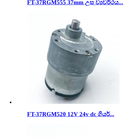
FT-37RGM555 37mm උස ව්‍යවර්ථය...
FT-37RGM520 12V 24v dc ගියර්...