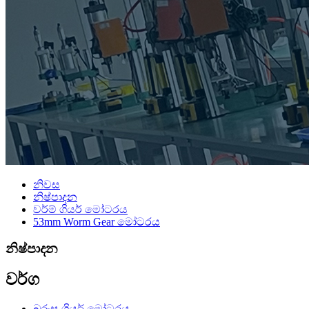
නිවස
නිෂ්පාදන
වර්ම් ගියර් මෝටරය
53mm Worm Gear මෝටරය
නිෂ්පාදන
වර්ග
බුරුසු ගියර් මෝටරය